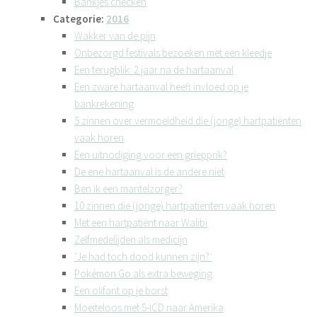
Bankjes checken
Categorie:
2016
Wakker van de pijn
Onbezorgd festivals bezoeken met een kleedje
Een terugblik: 2 jaar na de hartaanval
Een zware hartaanval heeft invloed op je
bankrekening
5 zinnen over vermoeidheid die (jonge) hartpatiënten
vaak horen
Een uitnodiging voor een griepprik?
De ene hartaanval is de andere niet
Ben ik een mantelzorger?
10 zinnen die (jonge) hartpatiënten vaak horen
Met een hartpatiënt naar Walibi
Zelfmedelijden als medicijn
‘Je had toch dood kunnen zijn?’
Pokémon Go als extra beweging
Een olifant op je borst
Moeiteloos met S-ICD naar Amerika