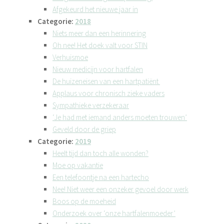
Afgekeurd het nieuwe jaar in
Categorie:
2018
Niets meer dan een herinnering
Oh nee! Het doek valt voor STIN
Verhuismoe
Nieuw medicijn voor hartfalen
De huizeneisen van een hartpatiënt
Applaus voor chronisch zieke vaders
Sympathieke verzekeraar
‘Je had met iemand anders moeten trouwen’
Geveld door de griep
Categorie:
2019
Heelt tijd dan toch alle wonden?
Moe op vakantie
Een telefoontje na een hartecho
Nee! Niet weer een onzeker gevoel door werk
Boos op de moeheid
Onderzoek over ‘onze hartfalenmoeder’