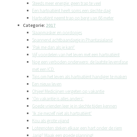
Steeds meer energie: geen trap te veel
Een hartpatiënt heeft soms een slechte dag
Hartpatiënt neemt trap op berg van 66 meter
Categorie:
2017
Slaapmasker en oordopjes
Spannend achtbaandagje in Phantasialand
‘Pak me dan als je kan!’
Vijf voordelen van het leven met een hartpatiënt
Nog een verboden onderwerp: de laatste levensfase
met een ICD
Tips om het leven als hartpatiënt handiger te maken
Een nieuw leven
Ohjee! Medicijnen vergeten op vakantie
‘Op vakantie is alles anders’
Goede vrienden leer je in slechte tijden kennen
‘Ik zie mezelf niet als hartpatiënt’
Kou als grote vijand
Lotgenoten steken elkaar e en hart onder de riem
Jarig? Maak een goede planning!