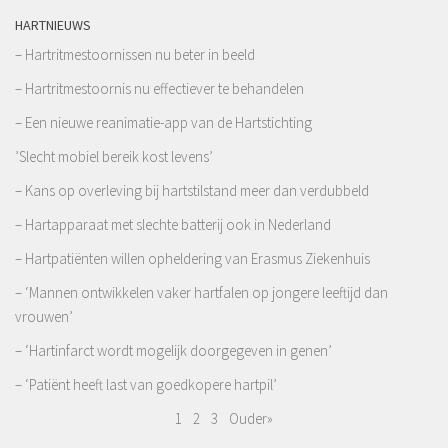
HARTNIEUWS
– Hartritmestoornissen nu beter in beeld
– Hartritmestoornis nu effectiever te behandelen
– Een nieuwe reanimatie-app van de Hartstichting
’Slecht mobiel bereik kost levens’
– Kans op overleving bij hartstilstand meer dan verdubbeld
– Hartapparaat met slechte batterij ook in Nederland
– Hartpatiënten willen opheldering van Erasmus Ziekenhuis
– ‘Mannen ontwikkelen vaker hartfalen op jongere leeftijd dan
vrouwen’
– ‘Hartinfarct wordt mogelijk doorgegeven in genen’
– ‘Patiënt heeft last van goedkopere hartpil’
1
2
3
Ouder»