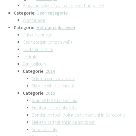
Blog van Kelly: 17 jaar en opeens hartpatiënt
Categorie:
Geen categorie
Wandelmoe
Categorie:
Het dagelijks leven
Dat ene zinnetje
Geen zorgen (of toch wel?)
Luisteren in stilte
Te druk
Een jubileum
Categorie:
2014
Seks na een hartaanval
Stiekem dit, stiekem dat
Categorie:
2015
Warmte testen in Gambia
Emotionele incontinentie
Zonder (en toch ook met) hartpatiënt in Barcelona
Met een hartpatiënt in de achtbaan
Spannend ritje