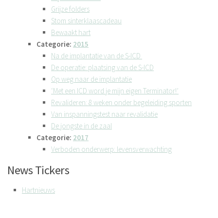
Grijze folders
Stom sinterklaascadeau
Bewaakt hart
Categorie:
2015
Na de implantatie van de S-ICD
De operatie: plaatsing van de S-ICD
Op weg naar de implantatie
‘Met een ICD word je mijn eigen Terminator!’
Revalideren: 8 weken onder begeleiding sporten
Van inspanningstest naar revalidatie
De jongste in de zaal
Categorie:
2017
Verboden onderwerp: levensverwachting
News Tickers
Hartnieuws