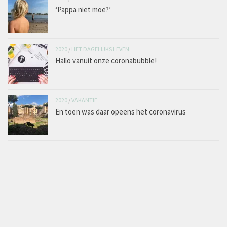
‘Pappa niet moe?’
2020
/
HET DAGELIJKS LEVEN
Hallo vanuit onze coronabubble!
2020
/
VAKANTIE
En toen was daar opeens het coronavirus