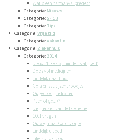
Wat is een hartaanval precies?
Categorie:
Nieuws
Categorie:
S-ICD
Categorie:
Tips
Categorie:
Vrije tijd
Categorie:
Vakantie
Categorie:
Ziekenhuis
Categorie:
2014
Diëtist: ‘Elke stap minder is al goed’
Doos vol medicijnen
Eindelijk naar huis!
Cola en saucijzenbroodjes
Opgedroogde tranen
Pech of geluk?
De grenzen van de telemetrie
1001 vragen
Op weg naar Cardiologie
Eindelijk uit bed
Eitje zonder zout