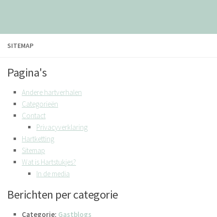
SITEMAP
Pagina's
Andere hartverhalen
Categorieën
Contact
Privacyverklaring
Hartketting
Sitemap
Wat is Hartstukjes?
In de media
Berichten per categorie
Categorie:
Gastblogs