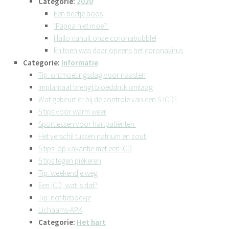
Categorie:
2020
Een beetje boos
‘Pappa niet moe?’
Hallo vanuit onze coronabubble!
En toen was daar opeens het coronavirus
Categorie:
Informatie
Tip: ontmoetingsdag voor naasten
Implantaat brengt bloeddruk omlaag
Wat gebeurt er bij de controle van een S-ICD?
5 tips voor warm weer
Sportlessen voor hartpatiënten
Het verschil tussen natrium en zout
5 tips: op vakantie met een ICD
5 tips tegen piekeren
Tip: weekendje weg
Een ICD, wat is dat?
Tip: notitieboekje
Lichaams-APK
Categorie:
Het hart