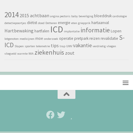
2014
2015
achtbaan
bloeddruk
angina pectoris
baby
beveiliging
cardiologie
diëtist
energie
hartaanval
detectiepoortjes
dood
Dotteren
eten
griepprik
ICD
informatie
Hartbewaking
hartfalen
Lopen
implantatie
S-
moe
operatie
pretpark
reizen
revalidatie
lotgenoten
medicijnen
onderzoek
ICD
vakantie
tips
Slapen
sporten
telemetrie
trap
UWV
verdrietig
vliegen
ziekenhuis
zout
vliegveld
warmte
WIA