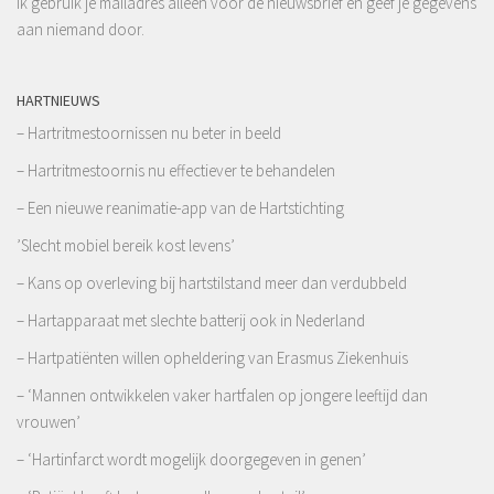
Ik gebruik je mailadres alleen voor de nieuwsbrief en geef je gegevens
aan niemand door.
HARTNIEUWS
– Hartritmestoornissen nu beter in beeld
– Hartritmestoornis nu effectiever te behandelen
– Een nieuwe reanimatie-app van de Hartstichting
’Slecht mobiel bereik kost levens’
– Kans op overleving bij hartstilstand meer dan verdubbeld
– Hartapparaat met slechte batterij ook in Nederland
– Hartpatiënten willen opheldering van Erasmus Ziekenhuis
– ‘Mannen ontwikkelen vaker hartfalen op jongere leeftijd dan
vrouwen’
– ‘Hartinfarct wordt mogelijk doorgegeven in genen’