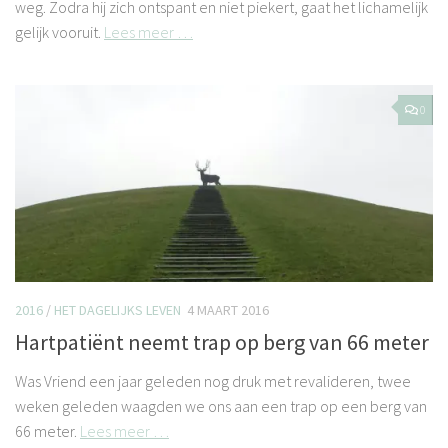
weg. Zodra hij zich ontspant en niet piekert, gaat het lichamelijk
gelijk vooruit.
Lees meer …
0
2016
/
HET DAGELIJKS LEVEN
4 MAART 2016
Hartpatiënt neemt trap op berg van 66 meter
Was Vriend een jaar geleden nog druk met revalideren, twee
weken geleden waagden we ons aan een trap op een berg van
66 meter.
Lees meer …