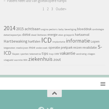
– ‘Patiënt heeft last van goedkopere hartpil’
1
2
3
Ouder»
2014
2015
achtbaan
bloeddruk
angina pectoris
baby
beveiliging
cardiologie
diëtist
energie
hartaanval
detectiepoortjes
dood
Dotteren
eten
griepprik
ICD
informatie
Hartbewaking
hartfalen
Lopen
implantatie
S-
moe
operatie
pretpark
reizen
revalidatie
lotgenoten
medicijnen
onderzoek
ICD
vakantie
tips
Slapen
sporten
telemetrie
trap
UWV
verdrietig
vliegen
ziekenhuis
zout
vliegveld
warmte
WIA