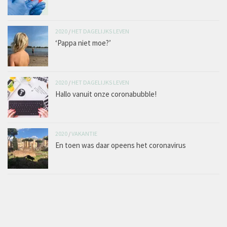
2020
/
HET DAGELIJKS LEVEN
‘Pappa niet moe?’
2020
/
HET DAGELIJKS LEVEN
Hallo vanuit onze coronabubble!
2020
/
VAKANTIE
En toen was daar opeens het coronavirus