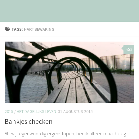
TAGS:
HARTBEWAKING
2
2015
/
HET DAGELIJKS LEVEN
31 AUGUSTUS 2015
Bankjes checken
Als wij tegenwoordig ergens lopen, ben ik alleen maar bezig