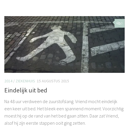
0
2014
/
ZIEKENHUIS
15 AUGUSTUS 2015
Eindelijk uit bed
Na 48 uur verdween de zuurstofslang. Vriend mocht eindelijk
een keer uit bed. Het bleek een spannend moment. Voorzichtig
moest hij op de rand van het bed gaan zitten. Daar zat Vriend,
alsof hij zijn eerste stappen ooit ging zetten.