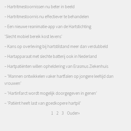
– Hartritmestoornissen nu beter in beeld
– Hartritmestoornis nu effectiever te behandelen
– Een nieuwe reanimatie-app van de Hartstichting
’Slecht mobiel bereik kost levens’
– Kans op overleving bij hartstilstand meer dan verdubbeld
– Hartapparaat met slechte batterij ook in Nederland
– Hartpatiënten willen opheldering van Erasmus Ziekenhuis
– ‘Mannen ontwikkelen vaker hartfalen op jongere leeftijd dan
vrouwen’
– ‘Hartinfarct wordt mogelijk doorgegeven in genen’
– ‘Patiënt heeft last van goedkopere hartpil’
1
2
3
Ouder»