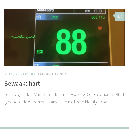
0
2014
/
ZIEKENHUIS
3 AUGUSTUS 2015
Bewaakt hart
Daar lag hij dan. Vriend op de hartbewaking. Op 35-jarige leeftijd
gevloerd door een hartaanval. En niet zo’n kleintje ook.