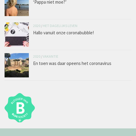
‘Pappa niet moe?’
2020
/
HET DAGELIJKS LEVEN
Hallo vanuit onze coronabubble!
2020
/
VAKANTIE
En toen was daar opeens het coronavirus