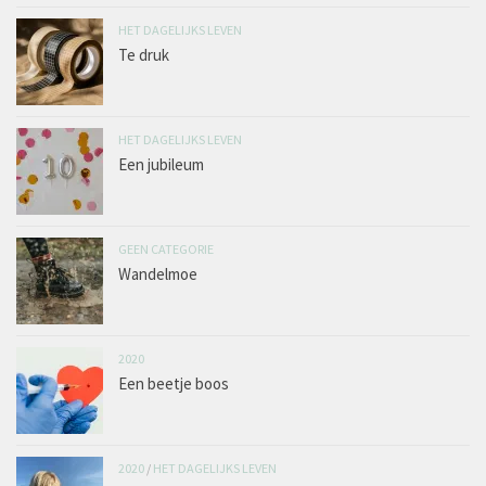
HET DAGELIJKS LEVEN
Te druk
HET DAGELIJKS LEVEN
Een jubileum
GEEN CATEGORIE
Wandelmoe
2020
Een beetje boos
2020
/
HET DAGELIJKS LEVEN