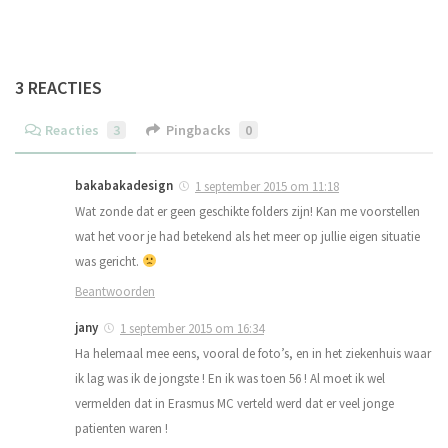
3 REACTIES
Reacties
3
Pingbacks
0
bakabakadesign
1 september 2015 om 11:18
Wat zonde dat er geen geschikte folders zijn! Kan me voorstellen
wat het voor je had betekend als het meer op jullie eigen situatie
was gericht.
Beantwoorden
jany
1 september 2015 om 16:34
Ha helemaal mee eens, vooral de foto’s, en in het ziekenhuis waar
ik lag was ik de jongste ! En ik was toen 56 ! Al moet ik wel
vermelden dat in Erasmus MC verteld werd dat er veel jonge
patienten waren !