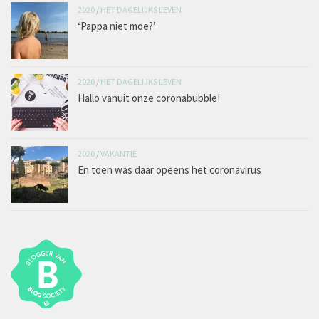
2020
/
HET DAGELIJKS LEVEN
‘Pappa niet moe?’
2020
/
HET DAGELIJKS LEVEN
Hallo vanuit onze coronabubble!
2020
/
VAKANTIE
En toen was daar opeens het coronavirus