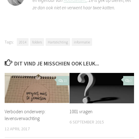
en eigenaar van
HoofdletterC
. Ze is gek op dieren, eet
ze dan ook niet en verwent haar twee katten.
Tags:
2014
folders
Hartstichting
informatie
DIT VIND JE MISSCHIEN OOK LEUK...
10
0
Verboden onderwerp:
1001 vragen
levensverwachting
6 SEPTEMBER 2015
12 APRIL 2017