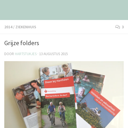
2014
/
ZIEKENHUIS
3
Grijze folders
DOOR
HARTSTUKJES
·
13 AUGUSTUS 2015