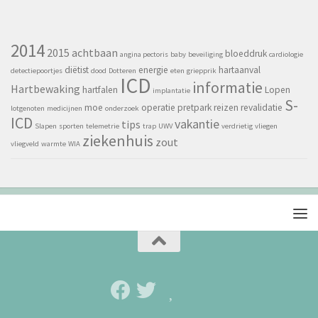
2014
2015
achtbaan
bloeddruk
angina pectoris
baby
beveiliging
cardiologie
diëtist
energie
hartaanval
detectiepoortjes
dood
Dotteren
eten
griepprik
ICD
informatie
Hartbewaking
hartfalen
Lopen
implantatie
S-
moe
operatie
pretpark
reizen
revalidatie
lotgenoten
medicijnen
onderzoek
ICD
vakantie
tips
Slapen
sporten
telemetrie
trap
UWV
verdrietig
vliegen
ziekenhuis
zout
vliegveld
warmte
WIA