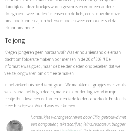
duidelijk dat deze boekjes waren geschreven voor een andere
doelgroep. Twee ‘oudere’ mensen op de fiets, een vrouw die onze
oma had kunnen zijn in het zwembad en weer een ouder stel dat
elkaar omarmde.
Te jong
Kregen jongeren geen hartaanval? Was er nou niemand die eraan
dacht om folders te maken voor mensen in de 20 of 30?!?! De
informatie was goed, maar de beelden deden ons beseffen dat we
veel te jong waren om dit mee te maken.
In het ziekenhuis hield ik mij groot. We maakten er grapjes over zoals
we al vanaf het begin deden, maar die donderdagavond in mijn
eentje thuis kwamen de tranen toen ik de folders doorkeek. En steeds
meer besefte wat Vriend was overkomen.
Hartstukjes wordt geschreven door Cilla, getrouwd met
een hartpatiënt, tekstschrijver, (eind)redacteur, blogger