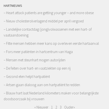
HARTNIEUWS
– Heart attack patients are getting younger – and more obese
– Nieuw cholesterolverlagend middel per april vergoed
– Landelijke contactdag (jong)volwassenen met een hart- of
vaataandoening
– Fitte mensen hebben meer kans op overleven eerste hartaanval
– Fors meer patiënten in hartcentrum van Haga
– Mensen met steunhart mogen autorijden
– De feiten over hart- en vaatziekten op een rij
– Gezond eten helpt hartpatiënt
– Artsen gaan dialoog aan om hartpatiënt te redden
– Blauw hart laat Nederland kilometers maken voor belangrijkste
doodsoorzaak bij vrouwen
« Nieuwer
1
2
3
Ouder»