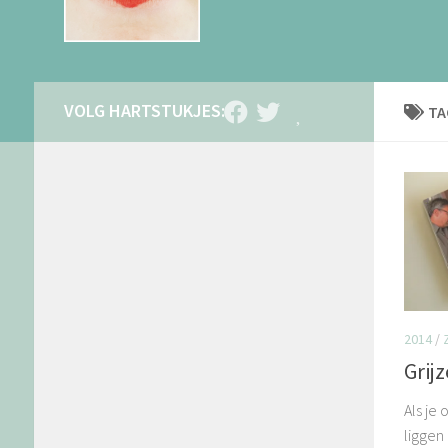
TA
2014
/
Grijz
Als je
liggen 