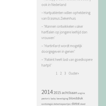
ook in Nederland
– Hartpatiënten willen opheldering
van Erasmus Ziekenhuis
– ‘Mannen ontwikkelen vaker
hartfalen op jongere leeftijd dan
vrouwen’
– ‘Hartinfarct wordt mogelijk
doorgegeven in genen’
– ‘Patiënt heeft last van goedkopere
hartpil’
1
2
3
Ouder»
2014
2015
achtbaan
angina
bloeddruk
pectoris
baby
beveiliging
diëtist
cardiologie
detectiepoortjes
dood