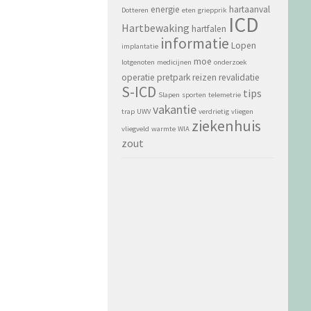
energie
hartaanval
Dotteren
eten
griepprik
ICD
Hartbewaking
hartfalen
informatie
Lopen
implantatie
moe
lotgenoten
medicijnen
onderzoek
operatie
pretpark
reizen
revalidatie
S-ICD
tips
Slapen
sporten
telemetrie
vakantie
trap
UWV
verdrietig
vliegen
ziekenhuis
vliegveld
warmte
WIA
zout