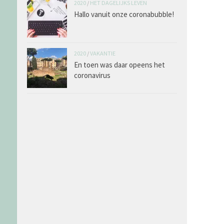
2020
/
HET DAGELIJKS LEVEN
Hallo vanuit onze coronabubble!
2020
/
VAKANTIE
En toen was daar opeens het
coronavirus