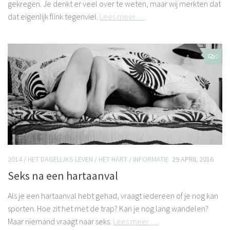
gekregen. Je denkt er veel over te weten, maar wij merkten dat
dat eigenlijk flink tegenviel.
Lees meer …
0
2014
/
HET DAGELIJKS LEVEN
/
HET HART
/
INFORMATIE
29 APRIL 2016
Seks na een hartaanval
Als je een hartaanval hebt gehad, vraagt iedereen of je nog kan
sporten. Hoe zit het met de trap? Kan je nog lang wandelen?
Maar niemand vraagt naar seks.
Lees meer …