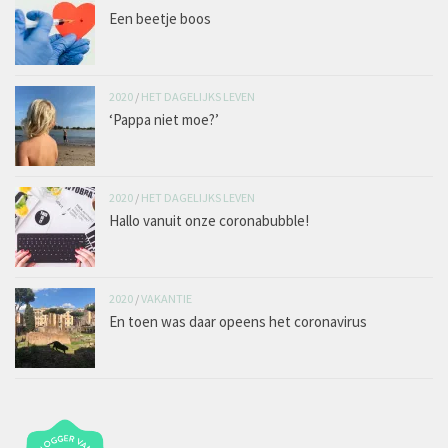
Een beetje boos
2020
/
HET DAGELIJKS LEVEN
‘Pappa niet moe?’
2020
/
HET DAGELIJKS LEVEN
Hallo vanuit onze coronabubble!
2020
/
VAKANTIE
En toen was daar opeens het coronavirus