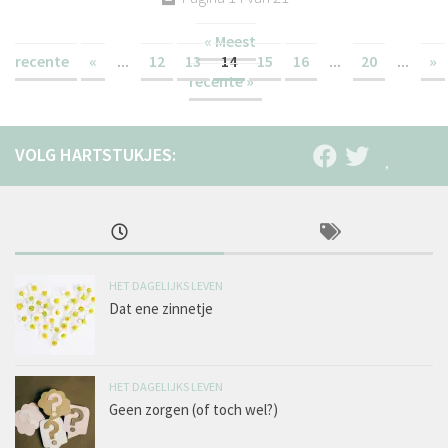
« Meest
recente
«
...
12
13
14
15
16
...
20
...
»
recente »
HET DAGELIJKS LEVEN
Dat ene zinnetje
HET DAGELIJKS LEVEN
Geen zorgen (of toch wel?)