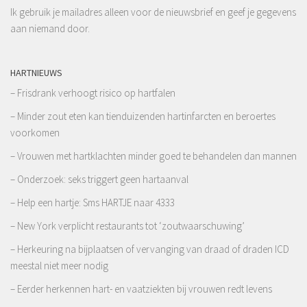
Ik gebruik je mailadres alleen voor de nieuwsbrief en geef je gegevens
aan niemand door.
HARTNIEUWS
– Frisdrank verhoogt risico op hartfalen
– Minder zout eten kan tienduizenden hartinfarcten en beroertes
voorkomen
– Vrouwen met hartklachten minder goed te behandelen dan mannen
– Onderzoek: seks triggert geen hartaanval
– Help een hartje: Sms HARTJE naar 4333
– New York verplicht restaurants tot ‘zoutwaarschuwing’
– Herkeuring na bijplaatsen of vervanging van draad of draden ICD
meestal niet meer nodig
– Eerder herkennen hart- en vaatziekten bij vrouwen redt levens