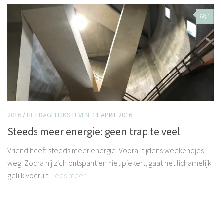
1
2016
/
HET DAGELIJKS LEVEN
11 APRIL 2016
Steeds meer energie: geen trap te veel
Vriend heeft steeds meer energie. Vooral tijdens weekendjes
weg. Zodra hij zich ontspant en niet piekert, gaat het lichamelijk
gelijk vooruit.
Lees meer …