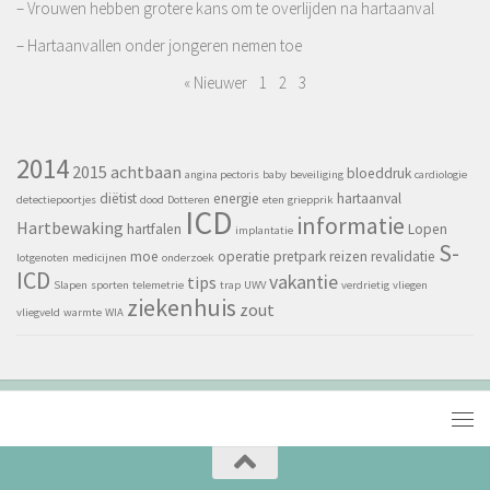
– Vrouwen hebben grotere kans om te overlijden na hartaanval
– Hartaanvallen onder jongeren nemen toe
« Nieuwer
1
2
3
2014
2015
achtbaan
bloeddruk
angina pectoris
baby
beveiliging
cardiologie
diëtist
energie
hartaanval
detectiepoortjes
dood
Dotteren
eten
griepprik
ICD
informatie
Hartbewaking
hartfalen
Lopen
implantatie
S-
moe
operatie
pretpark
reizen
revalidatie
lotgenoten
medicijnen
onderzoek
ICD
vakantie
tips
Slapen
sporten
telemetrie
trap
UWV
verdrietig
vliegen
ziekenhuis
zout
vliegveld
warmte
WIA