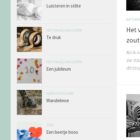
Luisteren in stilte
INFORM
Het 
HET DAGELIJKS LEVEN
Te druk
zou
Als ik
zie st
HET DAGELIJKS LEVEN
dit blo
Een jubileum
GEEN CATEGORIE
Wandelmoe
2020
Een beetje boos