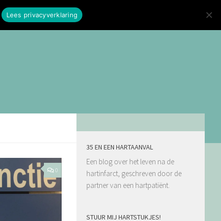
Lees privacyverklaring
35 EN EEN HARTAANVAL
Een blog over het leven na de
0
hartinfarct, geschreven door de
partner van een hartpatiënt.
STUUR MIJ HARTSTUKJES!