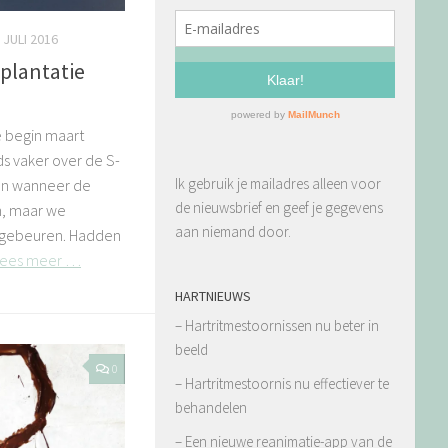
 JULI 2016
plantatie
 begin maart
s vaker over de S-
Ik gebruik je mailadres alleen voor
en wanneer de
de nieuwsbrief en geef je gegevens
n, maar we
aan niemand door.
u gebeuren. Hadden
Lees meer …
HARTNIEUWS
– Hartritmestoornissen nu beter in
beeld
0
– Hartritmestoornis nu effectiever te
behandelen
– Een nieuwe reanimatie-app van de