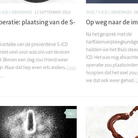
S-ICD
/
ZIEKENHUIS
12 SEPTEMBER 2016
2015
/
S-ICD
/
ZIEKENHUIS
28
peratie: plaatsing van de S-
Op weg naar de im
Na het gesprek met de
hartfalenverpleegkundige
lantatie van de preventieve S-ICD
hadden we het thuis steed
 niet veel voor was ons van tevoren
ICD. Het was nog afwacht
d. Binnen een dag zou Vriend weer
operatie zou plaatsvinde
ijn. Maar dat liep even iets anders.
Lees
hoopten dat het snel zo
 …
we dat ook weer gehad.
0