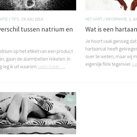
ATIE
/
TIPS
19 JULI 2016
HET HART
/
INFORMATIE
1 JU
verschil tussen natrium en
Wat is een hartaan
t
Je hoort vaak genoeg da
hartaanval heeft gekregen
 natrium op het etiket van een product
over te weten, maar wij m
aan, gaan de alarmbellen rinkelen. In
eigenlijk flink tegenviel.
L
g leg ik uit waarom.
Lees meer …
0