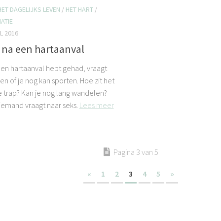
HET DAGELIJKS LEVEN
/
HET HART
/
ATIE
L 2016
 na een hartaanval
 een hartaanval hebt gehad, vraagt
en of je nog kan sporten. Hoe zit het
 trap? Kan je nog lang wandelen?
iemand vraagt naar seks.
Lees meer
Pagina 3 van 5
«
1
2
3
4
5
»