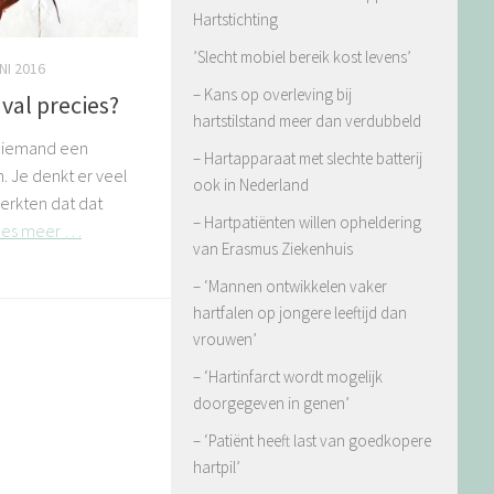
Hartstichting
’Slecht mobiel bereik kost levens’
NI 2016
– Kans op overleving bij
val precies?
hartstilstand meer dan verdubbeld
t iemand een
– Hartapparaat met slechte batterij
. Je denkt er veel
ook in Nederland
erkten dat dat
– Hartpatiënten willen opheldering
ees meer …
van Erasmus Ziekenhuis
– ‘Mannen ontwikkelen vaker
hartfalen op jongere leeftijd dan
vrouwen’
– ‘Hartinfarct wordt mogelijk
doorgegeven in genen’
– ‘Patiënt heeft last van goedkopere
hartpil’