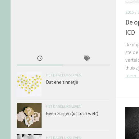
2015
/
De o
ICD
De imp
stelde
vertel
thuis z
meer
HET DAGELIJKS LEVEN
Dat ene zinnetje
HET DAGELIJKS LEVEN
Geen zorgen (of toch wel?)
HET DAGELIJKS LEVEN