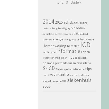
1
2
3
Ouder»
2014
2015
achtbaan
angina
bloeddruk
pectoris
baby
beveiliging
diëtist
cardiologie
detectiepoortjes
dood
energie
hartaanval
Dotteren
eten
griepprik
ICD
Hartbewaking
hartfalen
informatie
Lopen
implantatie
moe
lotgenoten
medicijnen
onderzoek
operatie
pretpark
reizen
revalidatie
S-ICD
tips
Slapen
sporten
telemetrie
vakantie
trap
UWV
verdrietig
vliegen
ziekenhuis
vliegveld
warmte
WIA
zout