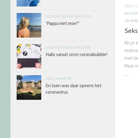
2014
/
INFORM
2020
/
HET DAGELIJKS LEVEN
29 APRI
‘Pappa niet moe?’
Seks
Als je
2020
/
HET DAGELIJKS LEVEN
iedere
Hallo vanuit onze coronabubble!
met de
Maar n
…
2020
/
VAKANTIE
En toen was daar opeens het
coronavirus