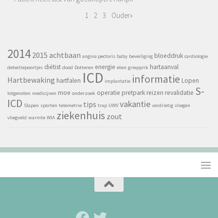
1
2
3
Ouder»
2014
2015
achtbaan
bloeddruk
angina pectoris
baby
beveiliging
cardiologie
diëtist
energie
hartaanval
detectiepoortjes
dood
Dotteren
eten
griepprik
ICD
informatie
Hartbewaking
hartfalen
Lopen
implantatie
S-
moe
operatie
pretpark
reizen
revalidatie
lotgenoten
medicijnen
onderzoek
ICD
vakantie
tips
Slapen
sporten
telemetrie
trap
UWV
verdrietig
vliegen
ziekenhuis
zout
vliegveld
warmte
WIA