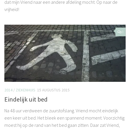
dat mijn Vriend naar een andere afdeling mocht. Op naar de
vrijheid!
0
2014
/
ZIEKENHUIS
15 AUGUSTUS 2015
Eindelijk uit bed
Na 48 uur verdween de zuurstofslang. Vriend mocht eindelijk
een keer uit bed. Het bleek een spannend moment. Voorzichtig
moest hij op de rand van het bed gaan zitten. Daar zat Vriend,