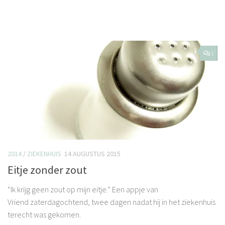
1
2014
/
ZIEKENHUIS
14 AUGUSTUS 2015
Eitje zonder zout
“Ik krijg geen zout op mijn eitje.” Een appje van
Vriend zaterdagochtend, twee dagen nadat hij in het ziekenhuis
terecht was gekomen.