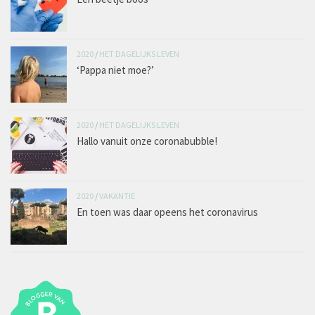
2020
/
HET DAGELIJKS LEVEN
‘Pappa niet moe?’
2020
/
HET DAGELIJKS LEVEN
Hallo vanuit onze coronabubble!
2020
/
VAKANTIE
En toen was daar opeens het coronavirus