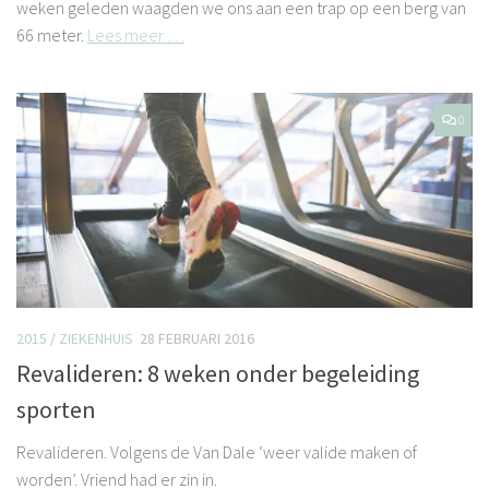
weken geleden waagden we ons aan een trap op een berg van
66 meter.
Lees meer …
0
2015
/
ZIEKENHUIS
28 FEBRUARI 2016
Revalideren: 8 weken onder begeleiding
sporten
Revalideren. Volgens de Van Dale ‘weer valide maken of
worden’. Vriend had er zin in.