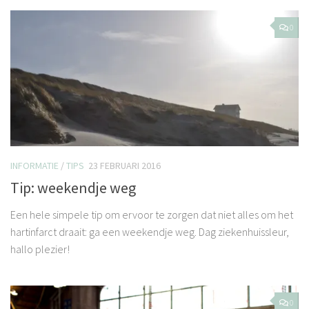
0
INFORMATIE
/
TIPS
23 FEBRUARI 2016
Tip: weekendje weg
Een hele simpele tip om ervoor te zorgen dat niet alles om het
hartinfarct draait: ga een weekendje weg. Dag ziekenhuissleur,
hallo plezier!
0