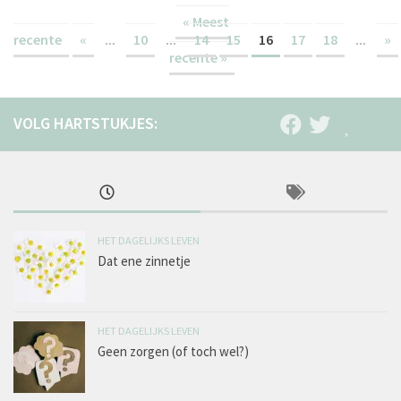
« Meest
recente
«
...
10
...
14
15
16
17
18
...
»
recente »
HET DAGELIJKS LEVEN
Dat ene zinnetje
HET DAGELIJKS LEVEN
Geen zorgen (of toch wel?)