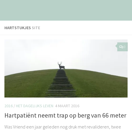
HARTSTUKJES
SITE
0
2016
/
HET DAGELIJKS LEVEN
4 MAART 2016
Hartpatiënt neemt trap op berg van 66 meter
Was Vriend een jaar geleden nog druk met revalideren, twee