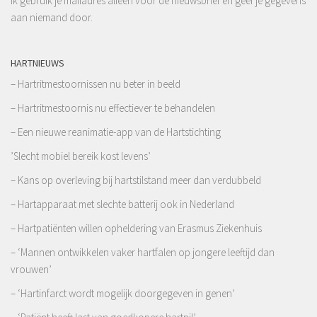
Ik gebruik je mailadres alleen voor de nieuwsbrief en geef je gegevens
aan niemand door.
HARTNIEUWS
– Hartritmestoornissen nu beter in beeld
– Hartritmestoornis nu effectiever te behandelen
– Een nieuwe reanimatie-app van de Hartstichting
’Slecht mobiel bereik kost levens’
– Kans op overleving bij hartstilstand meer dan verdubbeld
– Hartapparaat met slechte batterij ook in Nederland
– Hartpatiënten willen opheldering van Erasmus Ziekenhuis
– ‘Mannen ontwikkelen vaker hartfalen op jongere leeftijd dan
vrouwen’
– ‘Hartinfarct wordt mogelijk doorgegeven in genen’