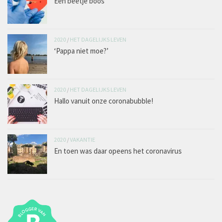
Een beetje boos
2020
/
HET DAGELIJKS LEVEN
‘Pappa niet moe?’
2020
/
HET DAGELIJKS LEVEN
Hallo vanuit onze coronabubble!
2020
/
VAKANTIE
En toen was daar opeens het coronavirus