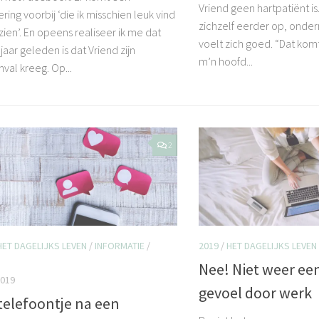
Vriend geen hartpatiënt is. 
ring voorbij ‘die ik misschien leuk vind
zichzelf eerder op, ond
zien’. En opeens realiseer ik me dat
voelt zich goed. “Dat kom
f jaar geleden is dat Vriend zijn
m’n hoofd...
val kreeg. Op...
2
HET DAGELIJKS LEVEN
/
INFORMATIE
/
2019
/
HET DAGELIJKS LEVEN
S
Nee! Niet weer ee
2019
gevoel door werk
telefoontje na een