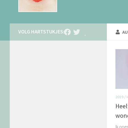
AU
2019
/
Heelt
won
Ik ope