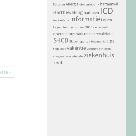
energie
hartaanval
Dotteren
eten
griepprik
ICD
Hartbewaking
hartfalen
informatie
Lopen
implantatie
moe
lotgenoten
medicijnen
onderzoek
operatie
pretpark
reizen
revalidatie
S-ICD
tips
Slapen
sporten
telemetrie
vakantie
trap
UWV
verdrietig
vliegen
ziekenhuis
vliegveld
warmte
WIA
zout
ente »