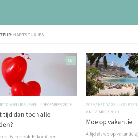
TEUR:
HARTSTUKJES
0
HET DAGELIJKS LEVEN
4 DECEMBER 2019
2019
/
HET DAGELIJKS LEVEN
6 NOVEMBER 2019
 tijd dan toch alle
Moe op vakantie
den?
Altijd als we op vakantie zij
n net Facebook. Er komt een