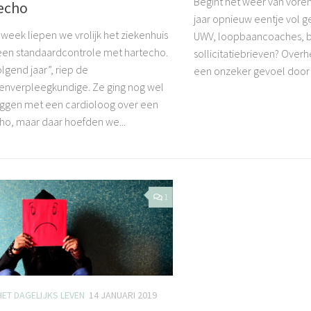
Begint het weer van voren
echo
jaar opnieuw eentje vol 
 week liepen we vrolijk het ziekenhuis
UWV, loopbaancoaches, be
 een standaardcontrole met hartecho.
sollicitatiebrieven? Overh
lgend jaar”, riep de
een onzeker gevoel door
lenverpleegkundige. Ze ging nog wel
ggen met een cardioloog over een
ho, maar daar hoefden we...
1
HET DAGELIJKS LEVEN
14 JANUARI 2019