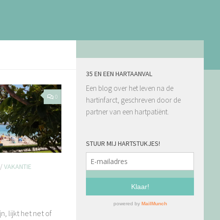
35 EN EEN HARTAANVAL
Een blog over het leven na de
0
hartinfarct, geschreven door de
partner van een hartpatiënt.
STUUR MIJ HARTSTUKJES!
/
VAKANTIE
n, lijkt het net of