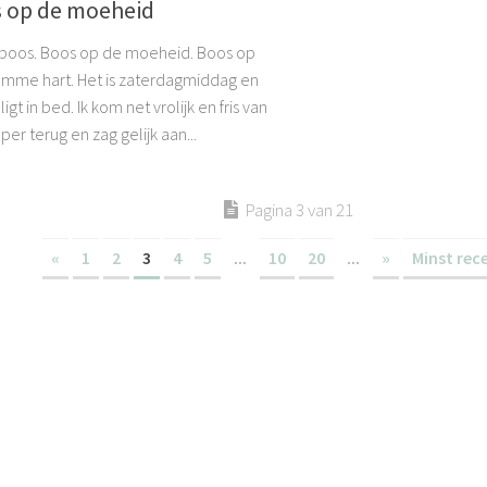
 op de moeheid
 boos. Boos op de moeheid. Boos op
omme hart. Het is zaterdagmiddag en
ligt in bed. Ik kom net vrolijk en fris van
er terug en zag gelijk aan...
Pagina 3 van 21
«
1
2
3
4
5
...
10
20
...
»
Minst rec