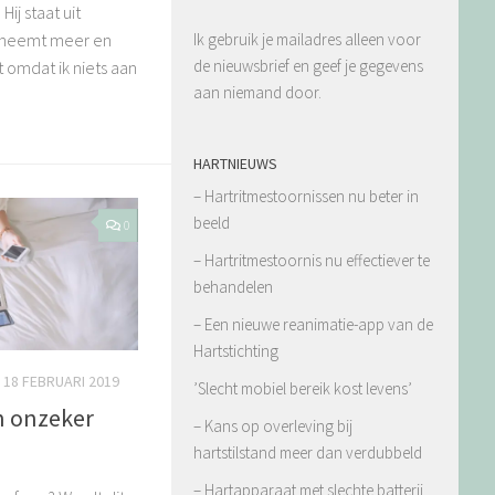
Hij staat uit
erneemt meer en
Ik gebruik je mailadres alleen voor
de nieuwsbrief en geef je gegevens
t omdat ik niets aan
aan niemand door.
HARTNIEUWS
– Hartritmestoornissen nu beter in
beeld
0
– Hartritmestoornis nu effectiever te
behandelen
– Een nieuwe reanimatie-app van de
Hartstichting
18 FEBRUARI 2019
’Slecht mobiel bereik kost levens’
n onzeker
– Kans op overleving bij
hartstilstand meer dan verdubbeld
– Hartapparaat met slechte batterij