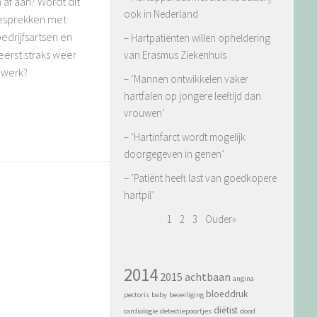
 af aan? Wordt dit
ook in Nederland
gesprekken met
drijfsartsen en
– Hartpatiënten willen opheldering
eerst straks weer
van Erasmus Ziekenhuis
 werk?
– ‘Mannen ontwikkelen vaker
hartfalen op jongere leeftijd dan
vrouwen’
– ‘Hartinfarct wordt mogelijk
doorgegeven in genen’
– ‘Patiënt heeft last van goedkopere
hartpil’
1
2
3
Ouder»
2014
2015
achtbaan
angina
bloeddruk
pectoris
baby
beveiliging
diëtist
cardiologie
detectiepoortjes
dood