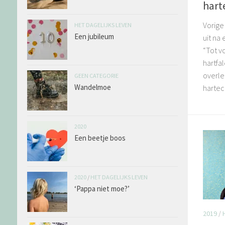
hart
Vorige
HET DAGELIJKS LEVEN
Een jubileum
uit na
“Tot vo
hartfa
overle
GEEN CATEGORIE
Wandelmoe
hartec
2020
Een beetje boos
2020
/
HET DAGELIJKS LEVEN
‘Pappa niet moe?’
2019
/