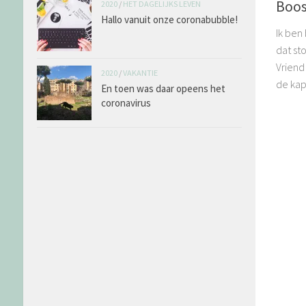
Boos
2020
/
HET DAGELIJKS LEVEN
Hallo vanuit onze coronabubble!
Ik ben
dat st
Vriend 
2020
/
VAKANTIE
de kapp
En toen was daar opeens het
coronavirus