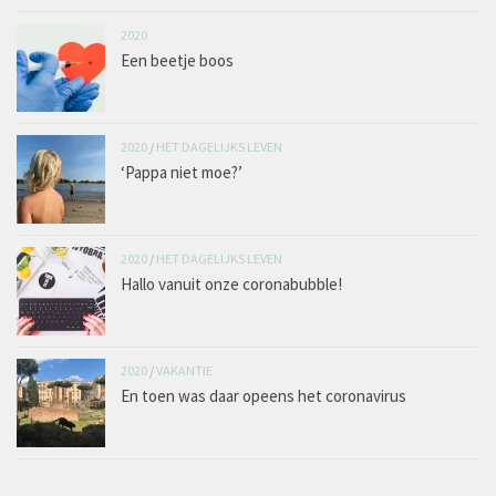
2020
Een beetje boos
2020
/
HET DAGELIJKS LEVEN
‘Pappa niet moe?’
2020
/
HET DAGELIJKS LEVEN
Hallo vanuit onze coronabubble!
2020
/
VAKANTIE
En toen was daar opeens het coronavirus