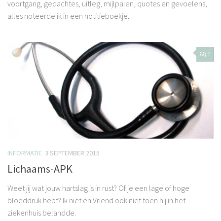
voortgang, gedachtes, uitleg, mijlpalen, quotes en gevoelens,
alles noteerde ik in een notitieboekje.
2
INFORMATIE
3 SEPTEMBER 2015
Lichaams-APK
Weet jij wat jouw hartslag is in rust? Of je een lage of hoge
bloeddruk hebt? Ik niet en Vriend ook niet toen hij in het
ziekenhuis belandde.