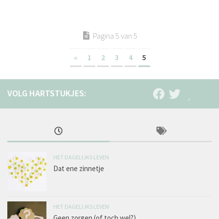
Pagina 5 van 5
«
1
2
3
4
5
HET DAGELIJKS LEVEN
Dat ene zinnetje
HET DAGELIJKS LEVEN
Geen zorgen (of toch wel?)