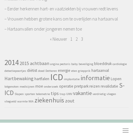
– Eerder herkennen hart- en vaatziekten bij vrouwen redt levens
– Vrouwen hebben grotere kans om te overlijden na hartaanval
– Hartaanvallen onder jongeren nemen toe
« Nieuwer
1
2
3
2014
2015
achtbaan
bloeddruk
angina pectoris
baby
beveiliging
cardiologie
diëtist
energie
hartaanval
detectiepoortjes
dood
Dotteren
eten
griepprik
ICD
informatie
Hartbewaking
hartfalen
Lopen
implantatie
S-
moe
operatie
pretpark
reizen
revalidatie
lotgenoten
medicijnen
onderzoek
ICD
vakantie
tips
Slapen
sporten
telemetrie
trap
UWV
verdrietig
vliegen
ziekenhuis
zout
vliegveld
warmte
WIA